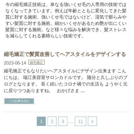
今の縮毛矯正技術は、単なる強いくせ毛の人専用の技術では
なくなってきています。例えば年齢とともに変化してきた髪
質に対する施術。強いくせ毛ではないけど、湿気で膨らみや
すい髪質に対する施術。細かいくせがあるため艶が出にくい
髪質に対する施術。など様々な悩みを解決でき、髪ストレス
を減らしてくれる素晴らしい技術です。
縮毛矯正で髪質改善してヘアスタイルをデザインする
2023-06-14
縮毛矯正
縮毛矯正でもなりたいヘアスタイルにデザイン出来ます こん
にちは。 瑞江美容室サロンカドルです。 随分と久しぶりのブ
ログとなります。 長く続いたコロナ禍での生活も ようやく元
に戻りつつありますね。 おかげさま …
この記事を読む
1
2
3
…
11
»