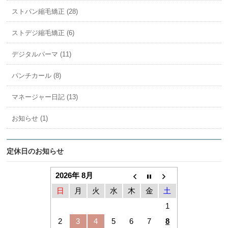
ストパン縮毛矯正 (28)
ストデジ縮毛矯正 (6)
デジタルパーマ (11)
パンチカール (8)
マネージャー日記 (13)
お知らせ (1)
定休日のお知らせ
2026年 8月
日
月
火
水
木
金
土
1
2
3
4
5
6
7
8