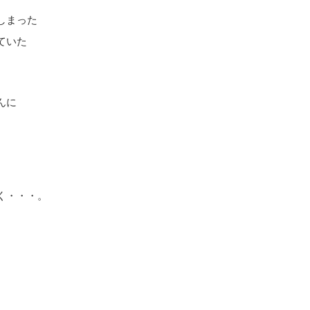
しまった
ていた
んに
く・・・。