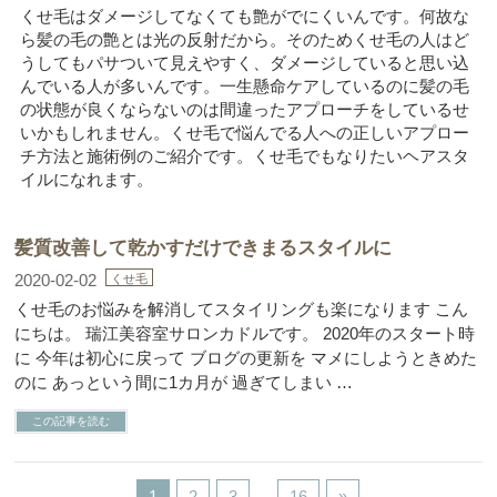
くせ毛はダメージしてなくても艶がでにくいんです。何故な
ら髪の毛の艶とは光の反射だから。そのためくせ毛の人はど
うしてもパサついて見えやすく、ダメージしていると思い込
んでいる人が多いんです。一生懸命ケアしているのに髪の毛
の状態が良くならないのは間違ったアプローチをしているせ
いかもしれません。くせ毛で悩んでる人への正しいアプロー
チ方法と施術例のご紹介です。くせ毛でもなりたいヘアスタ
イルになれます。
髪質改善して乾かすだけできまるスタイルに
2020-02-02
くせ毛
くせ毛のお悩みを解消してスタイリングも楽になります こん
にちは。 瑞江美容室サロンカドルです。 2020年のスタート時
に 今年は初心に戻って ブログの更新を マメにしようときめた
のに あっという間に1カ月が 過ぎてしまい …
この記事を読む
1
2
3
…
16
»