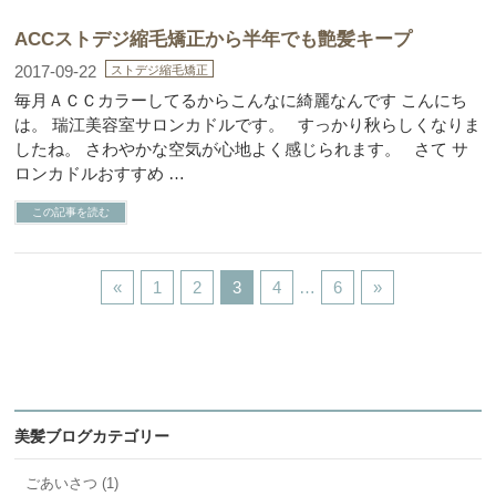
ACCストデジ縮毛矯正から半年でも艶髪キープ
2017-09-22
ストデジ縮毛矯正
毎月ＡＣＣカラーしてるからこんなに綺麗なんです こんにち
は。 瑞江美容室サロンカドルです。 すっかり秋らしくなりま
したね。 さわやかな空気が心地よく感じられます。 さて サ
ロンカドルおすすめ …
この記事を読む
«
1
2
3
4
…
6
»
美髪ブログカテゴリー
ごあいさつ (1)