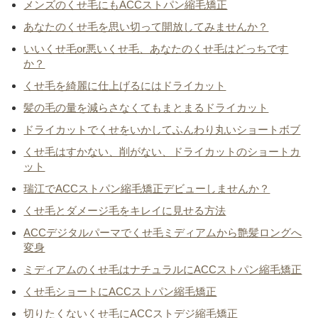
メンズのくせ毛にもACCストパン縮毛矯正
あなたのくせ毛を思い切って開放してみませんか？
いいくせ毛or悪いくせ毛、あなたのくせ毛はどっちです
か？
くせ毛を綺麗に仕上げるにはドライカット
髪の毛の量を減らさなくてもまとまるドライカット
ドライカットでくせをいかしてふんわり丸いショートボブ
くせ毛はすかない、削がない、ドライカットのショートカ
ット
瑞江でACCストパン縮毛矯正デビューしませんか？
くせ毛とダメージ毛をキレイに見せる方法
ACCデジタルパーマでくせ毛ミディアムから艶髪ロングへ
変身
ミディアムのくせ毛はナチュラルにACCストパン縮毛矯正
くせ毛ショートにACCストパン縮毛矯正
切りたくないくせ毛にACCストデジ縮毛矯正