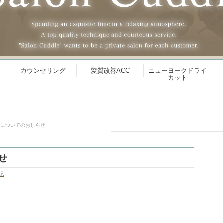
カウンセリング
髪質改善ACC
ニューヨークドライ
カット
業についてのおしらせ
せ
記