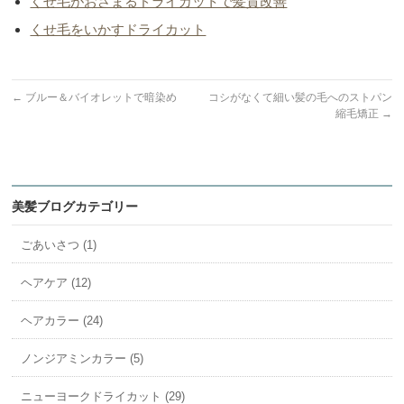
くせ毛がおさまるドライカットで髪質改善
くせ毛をいかすドライカット
←
ブルー＆バイオレットで暗染め
コシがなくて細い髪の毛へのストパン
縮毛矯正
→
美髪ブログカテゴリー
ごあいさつ (1)
ヘアケア (12)
ヘアカラー (24)
ノンジアミンカラー (5)
ニューヨークドライカット (29)